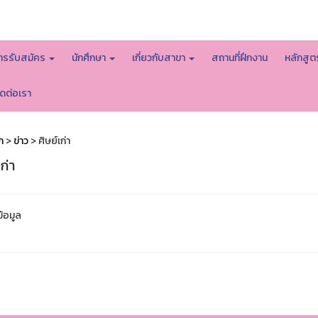
หน้าหลักมหาวิทยาลัย
ารรับสมัคร
นักศึกษา
เกี่ยวกับสาขา
สถานที่ฝึกงาน
หลักสู
ิดต่อเรา
ก
>
ข่าว
> ศิษย์เก่า
ก่า
ข้อมูล