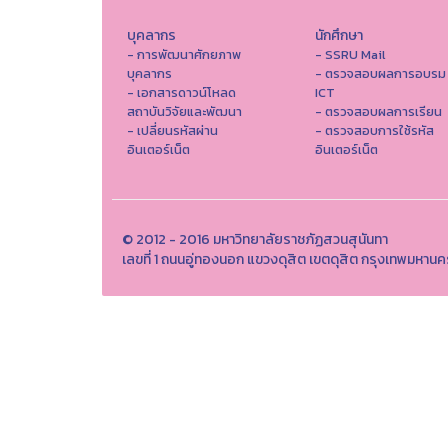
บุคลากร
นักศึกษา
- การพัฒนาศักยภาพ
- SSRU Mail
บุคลากร
- ตรวจสอบผลการอบรม
- เอกสารดาวน์โหลด
ICT
สถาบันวิจัยและพัฒนา
- ตรวจสอบผลการเรียน
- เปลี่ยนรหัสผ่าน
- ตรวจสอบการใช้รหัส
อินเตอร์เน็ต
อินเตอร์เน็ต
© 2012 - 2016 มหาวิทยาลัยราชภัฏสวนสุนันทา
เลขที่ 1 ถนนอู่ทองนอก แขวงดุสิต เขตดุสิต กรุงเทพมหาน