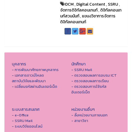
DCM
,
Digital Content
,
SSRU
,
จัดการดิจิทัลคอนเทนท์
,
ดิจิทัลคอนเท
นท์สวนนันท์
,
แขนงวิชาการจัดการ
ดิจิทัลคอนเทนท์
บุคลากร
นักศึกษา
- การพัฒนาศักยภาพบุคลากร
- SSRU Mail
- เอกสารดาวน์โหลด
- ตรวจสอบผลการอบรม ICT
สถาบันวิจัยและพัฒนา
- ตรวจสอบผลการเรียน
- เปลี่ยนรหัสผ่านอินเตอร์เน็ต
- ตรวจสอบการใช้รหัส
อินเตอร์เน็ต
ระบบสารสนเทศ
หน่วยงานอื่นๆ
- e-Office
- ลิ้งหน่วยงานภายนอก
- SSRU Mail
- สาขาวิชา
- ระบบวิจัยออนไลน์