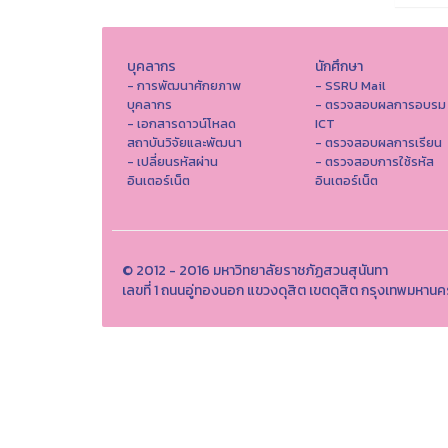
บุคลากร
นักศึกษา
- การพัฒนาศักยภาพ
- SSRU Mail
บุคลากร
- ตรวจสอบผลการอบรม
- เอกสารดาวน์โหลด
ICT
สถาบันวิจัยและพัฒนา
- ตรวจสอบผลการเรียน
- เปลี่ยนรหัสผ่าน
- ตรวจสอบการใช้รหัส
อินเตอร์เน็ต
อินเตอร์เน็ต
© 2012 - 2016 มหาวิทยาลัยราชภัฏสวนสุนันทา
เลขที่ 1 ถนนอู่ทองนอก แขวงดุสิต เขตดุสิต กรุงเทพมหาน