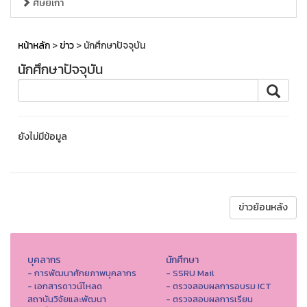
ศิษย์เก่า
หน้าหลัก
>
ข่าว
> นักศึกษาปัจจุบัน
นักศึกษาปัจจุบัน
ยังไม่มีข้อมูล
ข่าวย้อนหลัง
บุคลากร
นักศึกษา
- การพัฒนาศักยภาพบุคลากร
- SSRU Mail
- เอกสารดาวน์โหลด
- ตรวจสอบผลการอบรม ICT
สถาบันวิจัยและพัฒนา
- ตรวจสอบผลการเรียน