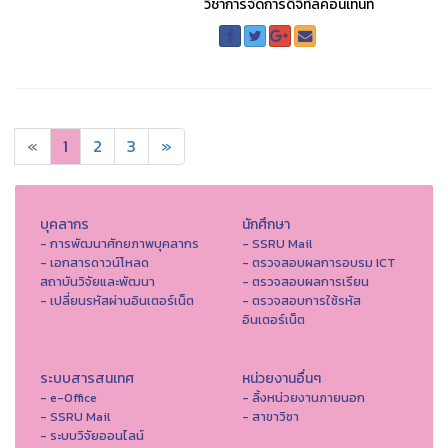
วิชาการจัดการดิจิทัลคอนเทนท์
«
1
2
3
»
บุคลากร
นักศึกษา
- การพัฒนาศักยภาพบุคลากร
- SSRU Mail
- เอกสารดาวน์โหลด
- ตรวจสอบผลการอบรม ICT
สถาบันวิจัยและพัฒนา
- ตรวจสอบผลการเรียน
- เปลี่ยนรหัสผ่านอินเตอร์เน็ต
- ตรวจสอบการใช้รหัส
อินเตอร์เน็ต
ระบบสารสนเทศ
หน่วยงานอื่นๆ
- e-Office
- ลิ้งหน่วยงานภายนอก
- SSRU Mail
- สาขาวิชา
- ระบบวิจัยออนไลน์