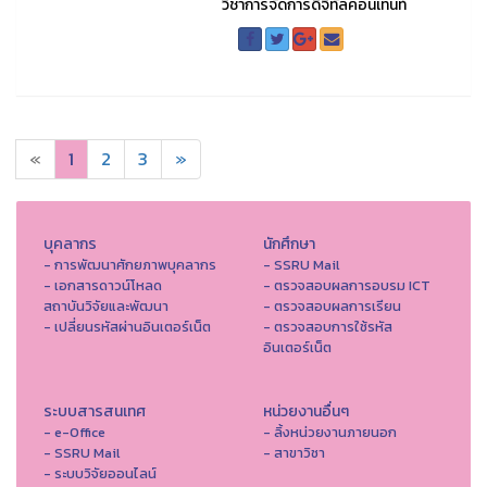
วิชาการจัดการดิจิทัลคอนเทนท์
«
1
2
3
»
บุคลากร
นักศึกษา
- การพัฒนาศักยภาพบุคลากร
- SSRU Mail
- เอกสารดาวน์โหลด
- ตรวจสอบผลการอบรม ICT
สถาบันวิจัยและพัฒนา
- ตรวจสอบผลการเรียน
- เปลี่ยนรหัสผ่านอินเตอร์เน็ต
- ตรวจสอบการใช้รหัส
อินเตอร์เน็ต
ระบบสารสนเทศ
หน่วยงานอื่นๆ
- e-Office
- ลิ้งหน่วยงานภายนอก
- SSRU Mail
- สาขาวิชา
- ระบบวิจัยออนไลน์