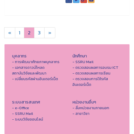
«
1
2
3
»
บุคลากร
นักศึกษา
- การพัฒนาศักยภาพบุคลากร
- SSRU Mail
- เอกสารดาวน์โหลด
- ตรวจสอบผลการอบรม ICT
สถาบันวิจัยและพัฒนา
- ตรวจสอบผลการเรียน
- เปลี่ยนรหัสผ่านอินเตอร์เน็ต
- ตรวจสอบการใช้รหัส
อินเตอร์เน็ต
ระบบสารสนเทศ
หน่วยงานอื่นๆ
- e-Office
- ลิ้งหน่วยงานภายนอก
- SSRU Mail
- สาขาวิชา
- ระบบวิจัยออนไลน์