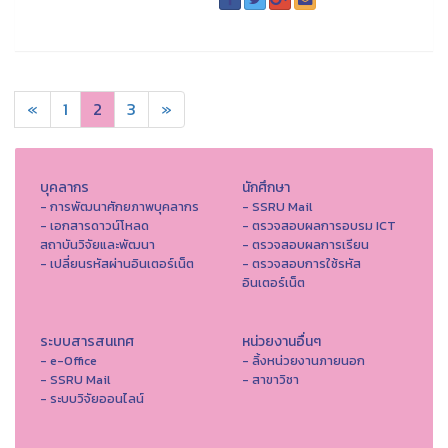
«
1
2
3
»
บุคลากร
นักศึกษา
- การพัฒนาศักยภาพบุคลากร
- SSRU Mail
- เอกสารดาวน์โหลด
- ตรวจสอบผลการอบรม ICT
สถาบันวิจัยและพัฒนา
- ตรวจสอบผลการเรียน
- เปลี่ยนรหัสผ่านอินเตอร์เน็ต
- ตรวจสอบการใช้รหัส
อินเตอร์เน็ต
ระบบสารสนเทศ
หน่วยงานอื่นๆ
- e-Office
- ลิ้งหน่วยงานภายนอก
- SSRU Mail
- สาขาวิชา
- ระบบวิจัยออนไลน์