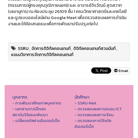
(กรรมการ(ผู้ทรงคุณวุฒิภายนอก)) และ อาจารย์จิรวัฒน์ สุดสวาท
(เลขานุการ) ณ ห้องประชุม 26109 ชั้น 1 คณะวิทยาศาสตร์และเทคโลยี
และรูปแบบออนไลน์ผ่าน Google Meet เพื่อตรวจสอบผลการดำเนิน
งานและให้ข้อเสนอแนะเพื่อการพัฒนาปรับปรุงต่อไป
SSRU
,
จัดการดิจิทัลคอนเทนท์
,
ดิจิทัลคอนเทนท์สวนนันท์
,
แขนงวิชาการจัดการดิจิทัลคอนเทนท์
Email
บุคลากร
นักศึกษา
- การพัฒนาศักยภาพบุคลากร
- SSRU Mail
- เอกสารดาวน์โหลด
- ตรวจสอบผลการอบรม ICT
สถาบันวิจัยและพัฒนา
- ตรวจสอบผลการเรียน
- เปลี่ยนรหัสผ่านอินเตอร์เน็ต
- ตรวจสอบการใช้รหัส
อินเตอร์เน็ต