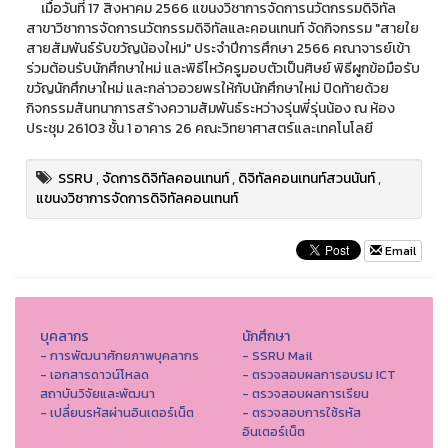
เมื่อวันที่ 17 สิงหาคม 2566 แขนงวิชาการจัดการนวัตกรรมดิจิทัล
สาขาวิชาการจัดการนวัตกรรมดิจิทัลและคอนเทนท์ จัดกิจกรรม "สายใย
สายสัมพันธ์รับขวัญน้องใหม่" ประจำปีการศึกษา 2566 คณาจารย์เข้า
ร่วมต้อนรับนักศึกษาใหม่ และพิธีไหว้ครูมอบตัวเป็นศิษย์ พิธีผูกข้อมือรับ
ขวัญนักศึกษาใหม่ และกล่าวอวยพรให้กับนักศึกษาใหม่ ปิดท้ายด้วย
กิจกรรมสันทนาการสร้างความสัมพันธ์ระหว่างรุ่นพี่รุ่นน้อง ณ ห้อง
ประชุม 26103 ชั้น 1 อาคาร 26 คณะวิทยาศาสตร์และเทคโนโลยี
SSRU
,
จัดการดิจิทัลคอนเทนท์
,
ดิจิทัลคอนเทนท์สวนนันท์
,
แขนงวิชาการจัดการดิจิทัลคอนเทนท์
Email
บุคลากร
นักศึกษา
- การพัฒนาศักยภาพบุคลากร
- SSRU Mail
- เอกสารดาวน์โหลด
- ตรวจสอบผลการอบรม ICT
สถาบันวิจัยและพัฒนา
- ตรวจสอบผลการเรียน
- เปลี่ยนรหัสผ่านอินเตอร์เน็ต
- ตรวจสอบการใช้รหัส
อินเตอร์เน็ต